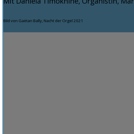
Mit Daniela Timokhine, Organistin, Ma
Bild von Gaëtan Bally, Nacht der Orgel 2021