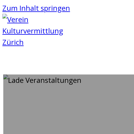
Zum Inhalt springen
DIE ORGEL – KÖNIGIN DER
22
April
2022