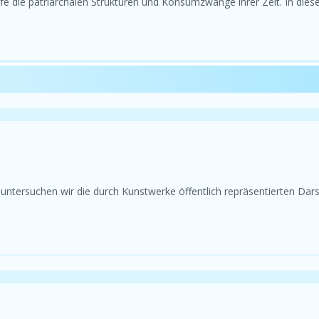
e die patriarchalen Strukturen und Konsumzwänge ihrer Zeit. In dies
 untersuchen wir die durch Kunstwerke öffentlich repräsentierten Dar