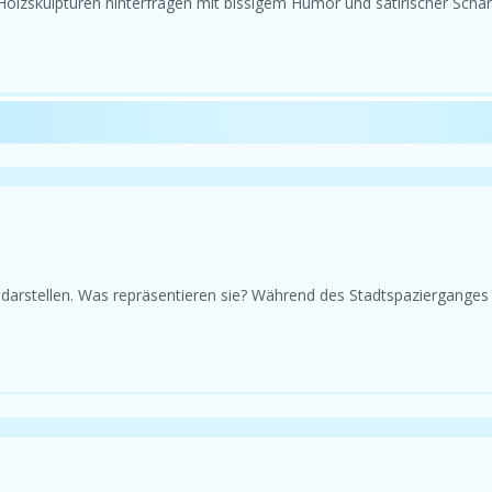
olzskulpturen hinterfragen mit bissigem Humor und satirischer Schärf
r darstellen. Was repräsentieren sie? Während des Stadtspazierganges