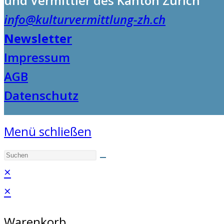
und Vermittler des Kanton Zürich
info@kulturvermittlung-zh.ch
Newsletter
Impressum
AGB
Datenschutz
Menü schließen
×
×
Warenkorb