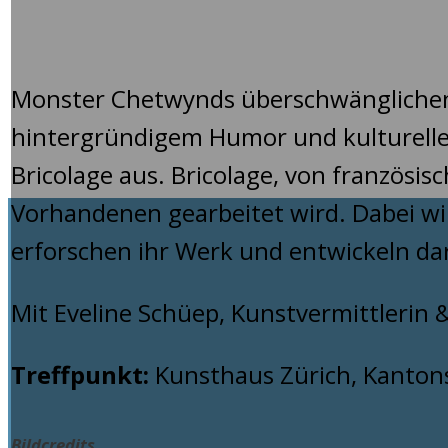
29
August
2025
Monster Chetwynds überschwänglichen P
hintergründigem Humor und kulturelle
Bricolage aus. Bricolage, von französis
Vorhandenen gearbeitet wird. Dabei wi
erforschen ihr Werk und entwickeln da
Mit Eveline Schüep, Kunstvermittlerin
Treffpunkt:
Kunsthaus Zürich, Kantons
Bildcredits