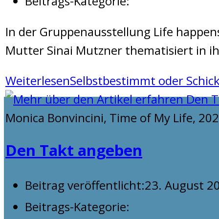
Beitrags-Kategorie:
In der Gruppenausstellung Life happens
Mutter Sinai Mutzner thematisiert in i
Weiterlesen
Selbstbestimmt oder Schick
Monica Bonvincini, Time of My Life, 202
Den Takt angeben
Beitrag veröffentlicht:
23. August 2
Beitrags-Kategorie: