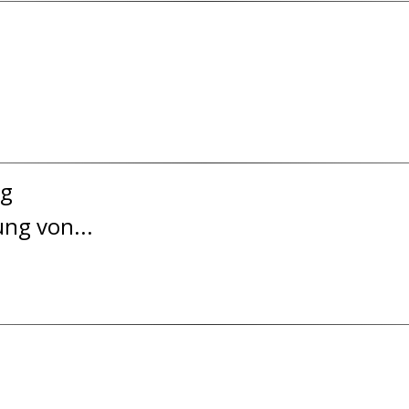
ng
ng von...