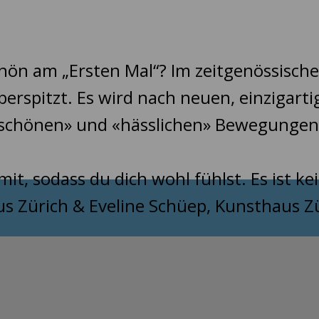
hön am „Ersten Mal“? Im zeitgenössisch
überspitzt. Es wird nach neuen, einziga
schönen» und «hässlichen» Bewegungen 
it, sodass du dich wohl fühlst. Es ist 
aus Zürich & Eveline Schüep, Kunsthaus Z